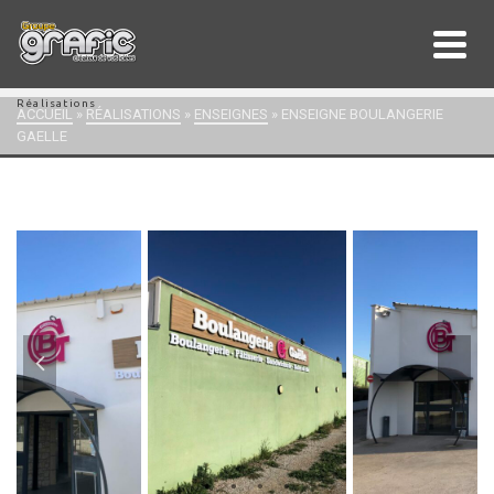
Réalisations
ACCUEIL
»
RÉALISATIONS
»
ENSEIGNES
»
ENSEIGNE BOULANGERIE
GAELLE