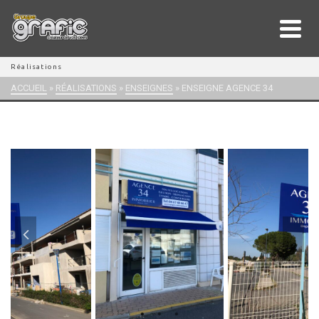
Réalisations
ACCUEIL
»
RÉALISATIONS
»
ENSEIGNES
»
ENSEIGNE AGENCE 34