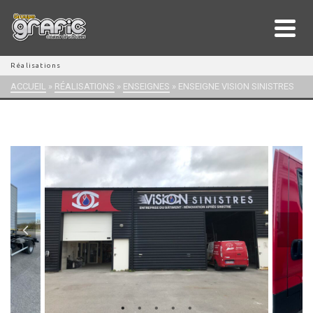
Réalisations
ACCUEIL
»
RÉALISATIONS
»
ENSEIGNES
»
ENSEIGNE VISION SINISTRES