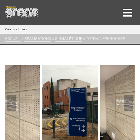
Réalisations
ACCUEIL
»
RÉALISATIONS
»
SIGNALÉTIQUE
»
TOTEM NEPHROCARE