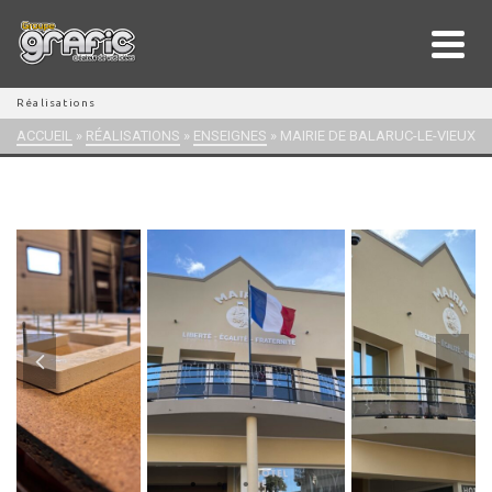
Réalisations
ACCUEIL
»
RÉALISATIONS
»
ENSEIGNES
»
MAIRIE DE BALARUC-LE-VIEUX