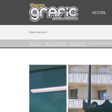
ACCUEIL
Réalisations
ACCUEIL
»
RÉALISATIONS
»
ENSEIGNES
»
DEVANTURE Ô