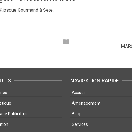
Ô Kiosque Gourmand à Sète.
MARQ
UITS
NAVIGATION RAPIDE
gnes
Accueil
étique
Aménagement
ge Publicitaire
Blog
ation
Services