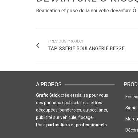
Réalisation et pose de la nouvelle devanture 
PREVIOUS PROJECT
TAPISSERIE BOULANGERIE BESSE
A PROPOS
PROD
Grafic Stick
crée et réalise pour vous
Ensei
des panneaux publicitaires, lettres
Signal
découpées, banderoles, autocollants,
publicité sur véhicule, flocage …
Marqua
Pour
particuliers
et
professionnels
Décor