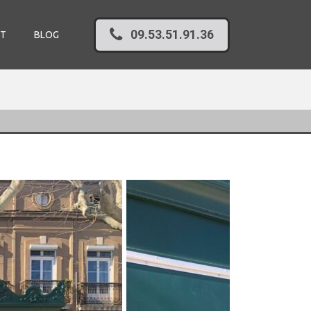
09.53.51.91.36
T
BLOG