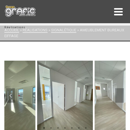
Réalisations
ACCUEIL
»
RÉALISATIONS
»
SIGNALÉTIQUE
»
AMEUBLEMENT BUREAUX
EIFFAGE