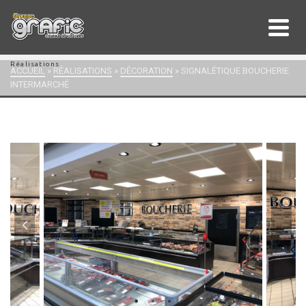
Réalisations
ACCUEIL
»
RÉALISATIONS
»
DÉCORATION
»
SIGNALÉTIQUE BOUCHERIE
INTERMARCHÉ